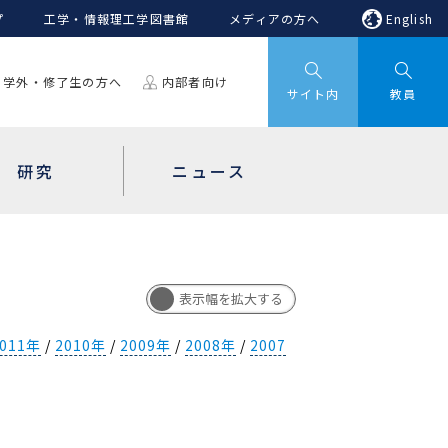
プ
工学・情報理工学図書館
メディアの方へ
English
学外・修了生の方へ
内部者向け
サイト内
教員
研究
ニュース
2011年
/
2010年
/
2009年
/
2008年
/
2007