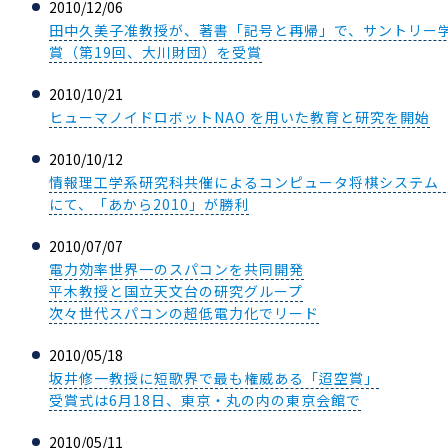
2010/12/06
田中久美子准教授が、著書「記号と再帰」で、サントリー学
賞（第19回、大川財団）を受賞
2010/10/21
ヒューマノイドロボットNAO を用いた教育と研究を開始
2010/10/12
情報理工学系研究科共催によるコンピュータ将棋システム「
にて、「あから2010」が勝利
2010/07/07
電力効率世界一のスパコンを共同開発
平木教授と国立天文台の研究グループ
次々世代スパコンの超低電力化でリード
2010/05/18
坂井修一教授に短歌界で最も権威ある「迢空賞」
受賞式は6月18日、東京・丸の内の東京会館で
2010/05/11