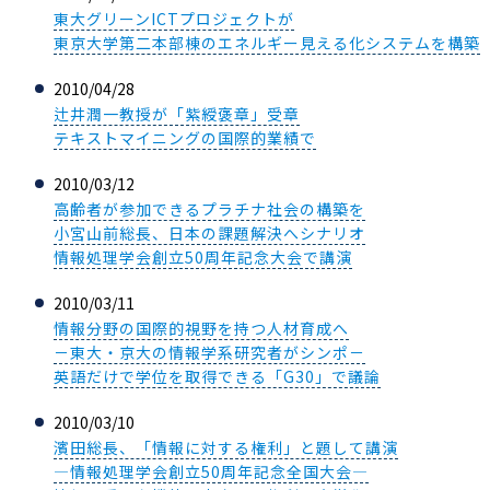
東大グリーンICTプロジェクトが
東京大学第二本部棟のエネルギー見える化システムを構築
2010/04/28
辻井潤一教授が「紫綬褒章」受章
テキストマイニングの国際的業績で
2010/03/12
高齢者が参加できるプラチナ社会の構築を
小宮山前総長、日本の課題解決へシナリオ
情報処理学会創立50周年記念大会で講演
2010/03/11
情報分野の国際的視野を持つ人材育成へ
－東大・京大の情報学系研究者がシンポ－
英語だけで学位を取得できる「G30」で議論
2010/03/10
濱田総長、「情報に対する権利」と題して講演
―情報処理学会創立50周年記念全国大会―