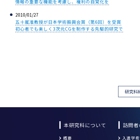
情報の重要な機能を考慮し、権利の自覚化を
2010/01/27
五十嵐准教授が日本学術振興会賞（第6回）を受賞
初心者でも楽しく3次元CGを制作する先駆的研究で
研究科
本研究科について
訪問者
概要
入進学希