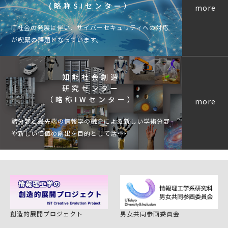
(略称SIセンター）
more
IT社会の発展に伴い、サイバーセキュリティへの対応
が喫緊の課題となっています。
知能社会創造
研究センター
（略称IWセンター）
more
諸分野と最先端の情報学の融合による新しい学術分野
や新しい価値の創出を目的として活･･･
創造的展開プロジェクト
男女共同参画委員会