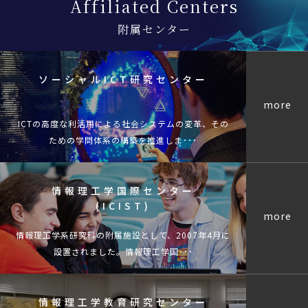
Affiliated Centers
附属センター
ソーシャルICT研究センター
more
ICTの高度な利活用による社会システムの変革、その
ための学問体系の構築を推進しま･･･
情報理工学国際センター
(ICIST)
more
情報理工学系研究科の附属施設として、2007年4月に
設置されました。情報理工学国･･･
情報理工学教育研究センター