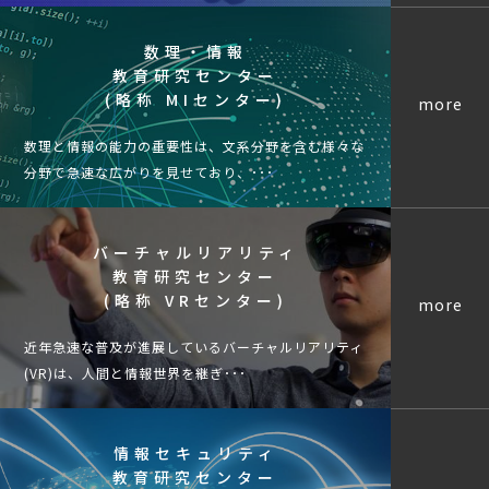
数理・情報
教育研究センター
(略称 MIセンター)
more
数理と情報の能力の重要性は、文系分野を含む様々な
分野で急速な広がりを見せており、･･･
バーチャルリアリティ
教育研究センター
(略称 VRセンター)
more
近年急速な普及が進展しているバーチャルリアリティ
(VR)は、人間と情報世界を継ぎ･･･
情報セキュリティ
教育研究センター