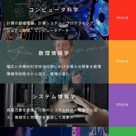
コンピュータ科学
more
計算の基礎理論、計算システム／プログラミング、ビ
ジュアル情報、コンピュータアーキ･･･
数理情報学
more
幅広い先端的科学技術分野における種々の現象を数理
情報学的視点から捉え、環境の変化･･･
システム情報学
more
森羅万象を認識と行動のシステム科学の視座から捉
え、情報学と物理学を駆使して現象の･･･