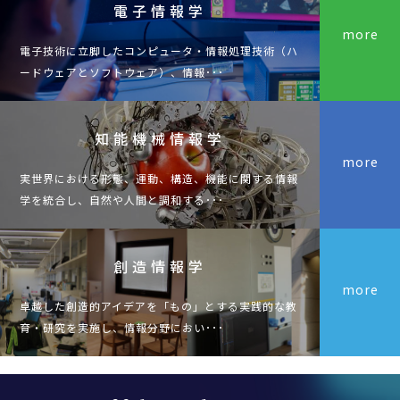
電子情報学
more
電子技術に立脚したコンピュータ・情報処理技術（ハ
ードウェアとソフトウェア）、情報･･･
知能機械情報学
more
実世界における形態、運動、構造、機能に関する情報
学を統合し、自然や人間と調和する･･･
創造情報学
more
卓越した創造的アイデアを「もの」とする実践的な教
育・研究を実施し、情報分野におい･･･