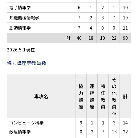
電子情報学
6
1
2
1
10
知能機械情報学
7
2
3
7
19
創造情報学
7
4
0
0
11
計
40
18
10
22
90
2026.5.1現在
協力講座等教員数
そ
協
連
特
の
力
携
任
他
専攻名
計
講
講
教
教
座
座
員
員
※
コンピュータ科学
9
1
1
3
14
数理情報学
0
2
7
13
22