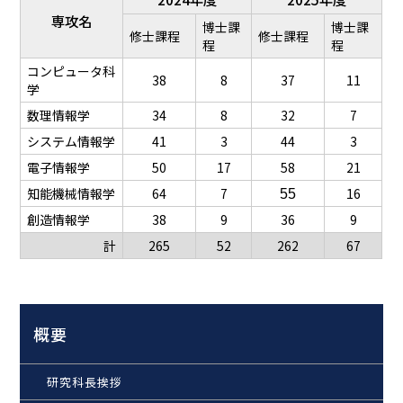
専攻名
博士課
博士課
修士課程
修士課程
程
程
コンピュータ科
38
8
37
11
学
数理情報学
34
8
32
7
システム情報学
41
3
44
3
電子情報学
50
17
58
21
知能機械情報学
64
7
16
55
創造情報学
38
9
36
9
計
265
52
262
67
概要
研究科長挨拶