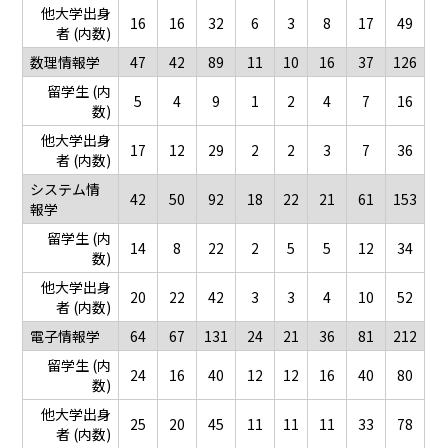
他大学出身
16
16
32
6
3
8
17
49
者 (内数)
数理情報学
47
42
89
11
10
16
37
126
留学生 (内
5
4
9
1
2
4
7
16
数)
他大学出身
17
12
29
2
2
3
7
36
者 (内数)
システム情
42
50
92
18
22
21
61
153
報学
留学生 (内
14
8
22
2
5
5
12
34
数)
他大学出身
20
22
42
3
3
4
10
52
者 (内数)
電子情報学
64
67
131
24
21
36
81
212
留学生 (内
24
16
40
12
12
16
40
80
数)
他大学出身
25
20
45
11
11
11
33
78
者 (内数)