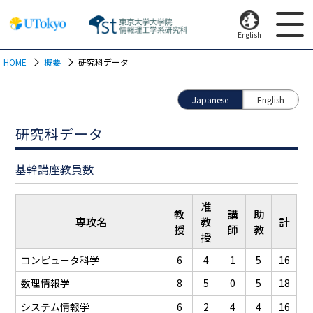
English
HOME
概要
研究科データ
Japanese
English
研究科データ
基幹講座教員数
准
教
講
助
専攻名
教
計
授
師
教
授
コンピュータ科学
6
4
1
5
16
数理情報学
8
5
0
5
18
システム情報学
6
2
4
4
16