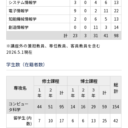
システム情報学
3
0
4
6
13
電子情報学
9
0
2
11
22
知能機械情報学
2
0
6
5
13
創造情報学
0
0
11
3
14
計
23
3
31
41
98
※講座外の兼担教員、専任教員、客員教員を含む
2026.5.1現在
学生数（在籍者数）
修士課程
博士課程
総
専攻名
１
２
１
２
３
計
計
計
年
年
年
年
年
コンピュー
44
51
95
14
16
29
59
154
タ科学
留学生 (内
7
10
17
6
6
13
25
42
数)