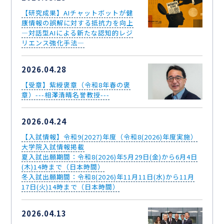
【研究成果】AIチャットボットが健
康情報の誤解に対する抵抗力を向上
―対話型AIによる新たな認知的レジ
リエンス強化手法―
2026.04.28
【受章】紫綬褒章（令和8年春の褒
章）---相澤清晴名誉教授---
2026.04.24
【入試情報】令和9(2027)年度（令和8(2026)年度実施）
大学院入試情報掲載
夏入試出願期間：令和8(2026)年5月29日(金)から6月4日
(木)14時まで（日本時間）
冬入試出願期間：令和8(2026)年11月11日(水)から11月
17日(火)14時まで（日本時間）
2026.04.13