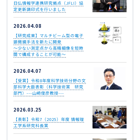
日仏情報学連携研究拠点（JFLI）協
定更新調印式を行いました
2026.04.08
【研究成果】マルチビーム型の電子
顕微鏡手法を新たに開発
～少ない測定点から高精細像を短時
間で構成することが可能～
2026.04.07
【受賞】令和8年度科学技術分野の文
部科学大臣表彰（科学技術賞 研究
部門）---山崎俊彦教授---
2026.03.25
【表彰】令和7（2025）年度 情報理
工学系研究科長賞