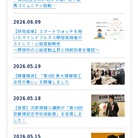
携コミュニティ始動―
2026.06.09
【研究成果】スマートウォッチを用
いたマインドフルネス瞑想実践者の
ストレス・心拍変動解析
～瞑想中の心拍変動上昇と持続効果を確認～
2026.05.19
【開催報告】「第4回 東大情報理工
女性の集い」を開催しました
2026.05.18
【受賞】河原塚健人講師が「第39回
安藤博記念学術奨励賞」を受賞しま
した！
2026.05.15