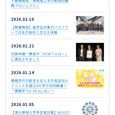
ト募集開始「情報理工学の創造的展
開プロジェクト」
2026.02.10
【開催報告】留学生対象のバスツア
ーで日本の技術と文化を体験
2026.01.22
河原林健一教授が「ACMフェロー」
に選出されました
2026.01.14
情報学の可能性を伝える中高生向け
イベントを国立8大学が共同開催～
「情報学 for all by all」～
2026.01.05
【博士課程入学予定者対象】BOOST