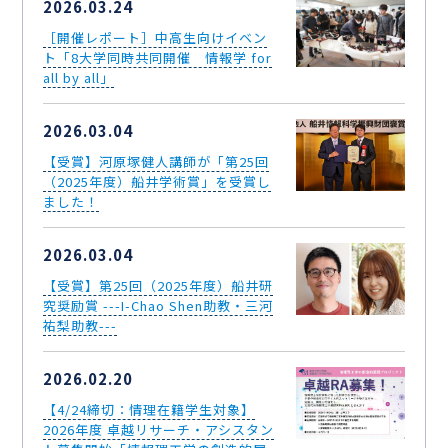
2026.03.24
［開催レポート］中高生向けイベン
ト「8大学同時共同開催 情報学 for
all by all」
2026.03.04
【受賞】河原塚健人講師が「第25回
（2025年度）船井学術賞」を受賞し
ました！
2026.03.04
【受賞】第25回（2025年度）船井研
究奨励賞 ---I-Chao Shen助教・三河
祐梨助教---
2026.02.20
【4/24締切：情理在籍学生対象】
2026年度 卓越リサーチ・アシスタン