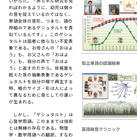
いからだ。「赤ちゃん研究を見
ればわかるように、幼児は個々
の音を捉えているのではなく、
単語全体の音形、つまり、語の
枠組みであるゲシュタルトを真
似ているんです」。このゲシュ
タルトは話者に依らない不変表
象である。お母さんの「おはよ
う」も、お父さんの「おはよ
う」も、自分の声で「おはよ
孤立単語の認識結果
う」と返すのだから。体格差を
超えた音の抽象表象であるゲシ
ュタルトを自分の喉で再生する
時、喉のサイズ・形は人によっ
て異なるために音としての違い
が生まれる。
しかし、「ゲシュタルト」は
心理学用語。このままでは技術
とは無縁の存在である。物理
英語発音クリニック
学・数学用語への翻訳、すなわ