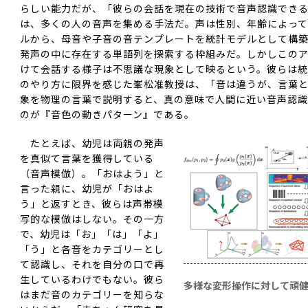
らしい能力だが、「彼らの会話を現在の技術で音声認識でき
は、多くの人の音声を集める手法だ。声は性別、年齢によっ
ルから、母音や子音の音テンプレートを統計モデルとして構
発声の中に存在する単語列を探索する枠組みだ。しかしこの
けて会話する様子は不思議な現象として映るという。彼らは
のやり方に限界を感じた峯松准教授は、「音は違うが、言葉
象を物理の言葉で説明すると、真の意味で人間に近い音声認
のが『音色の動きパターン』である。
たとえば、幼児は両親の発声
を真似て言葉を獲得している
（音声模倣）。「おはよう」と
言った親に、幼児が「おはよ
う」と返すとき、彼らは声帯模
写的な模倣はしない。その一方
で、幼児は「お」「は」「よ」
「う」と各音をカテゴリーとし
て認識し、それを自分の口で再
生しているわけでもない。彼ら
多様な変形操作に対して頑
はまだ音のカテゴリーを知らな