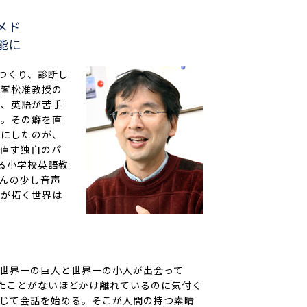
メド
能に
つくり、診断し
る峯松准教授の
の、英語が苦手
い。その癖を直
能にしたのが、
え直す独自のパ
る小学校英語教
んの少し音声
師が拓く世界は
世界一の巨人と世界一の小人が出会って
たことがないほどかけ離れているのに気付く
じて会話を始める。そこが人間の持つ素晴