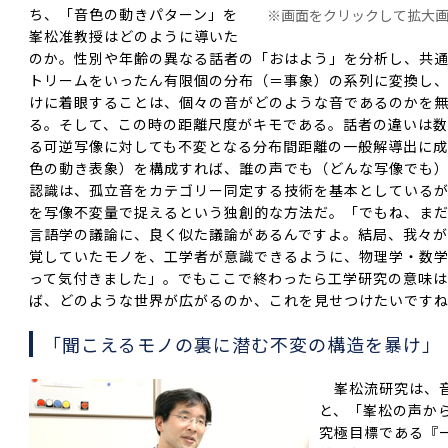
ち、「音色の動きパターン」を
※画面をクリックして拡大
峯松准教授はどのように導いた
のか。性別や年齢の異なる話者の「おはよう」を分析し、共
トリームをいったん有限個の分布（＝事象）の系列に変換し
けに着眼することは、個々の音がどのような音であるのかを
る。そして、この時の距離尺度がキモである。話者の違いは
る可逆写像に対しても不変となる分布間距離の一般解導出に成
色の動き表象）を構成すれば、誰の声でも（どんな写像でも
認識は、孤立音をカテゴリー同定する技術を基本としている
を写像不変量で捉えるという独創的な方法だ。「でもね、ま
言語学の議論に、良く似た議論があるんですよ。結局、我々が
覚していた
モノを、工学者が意識できるように、物理学・数
って気付きました」。でもここで終わったら工学研究の意味
ば、どのような世界が広がるのか、これを見せつけたいです
「聞こえるモノの裏に潜む不変の構造を暴け」
峯松流研究は、音
と、「峯松の声か
究極目標である『