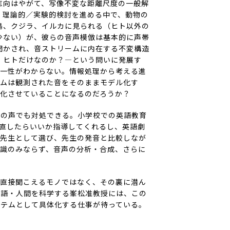
志向はやがて、写像不変な距離尺度の一般解
。理論的／実験的検討を進める中で、動物の
鳥、クジラ、イルカに見られる（ヒト以外の
少ない）が、彼らの音声模倣は基本的に声帯
聞かされ、音ストリームに内在する不変構造
、ヒトだけなのか？―という問いに発展す
同一性がわからない。情報処理から考える進
テムは
観測された
音をそのままモデル化す
化させていることになるのだろうか？
の声でも対処できる。小学校での英語教育
直したらいいか指導してくれるし、英語劇
を先生として選び、先生の発音と比較しなが
識のみならず、音声の分析・合成、さらに
直接聞こえるモノではなく、その裏に潜ん
言語・人間を科学する峯松准教授には、この
ステムとして具体化する仕事が待っている。