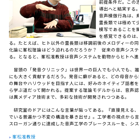
前提条件だ。この
導出へと結実する
音声模倣行為は、
霊長類では極めて
模写であることを
を感覚できるのは
る。たとえば、ヒト以外の霊長類は移調前後のメロディーの
化論に峯松理論はどう迫れるのだろうか？ 従来の音声シス
る。となると、峯松准教授は音声システムを動物からヒトへ進
冒頭の「発音クリニック」は世界一の巨人でも小人でも、誰
にも大きく貢献するだろう。発音に癖があると、どの母音から
の舞台やハリウッドを目指す人には、好みのネイティブ話者
ら学ぶ道だって開かれる。提案する理論モデルからは、音声認
は異メディア技術まで、多彩な技術が開発されつつある。
研究室のドアにはこんな言葉が貼ってある。『直接見える、
でいる普遍かつ不変の構造を暴き出せ』。工学者の視点から
スローガン通りに達成した音声工学のブレークスルーを、シ
峯松准教授