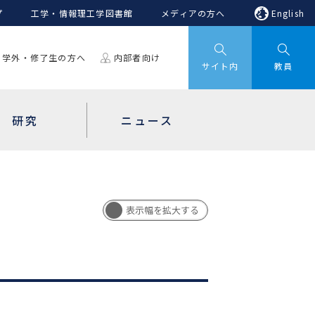
プ
工学・情報理工学図書館
メディアの方へ
English
学外・修了生の方へ
内部者向け
サイト内
教員
研究
ニュース
を