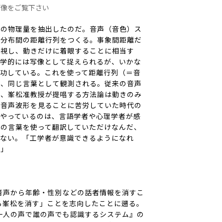
画像をご覧下さい
通の物理量を抽出したのだ。音声（音色）ス
、分布間の距離行列をつくる。事象間距離だ
無視し、動きだけに着眼することに相当す
数学的には写像として捉えられるが、いかな
功している。これを使って距離行列（＝音
）、同じ言葉として観測される。従来の音声
が、峯松准教授が提唱する方法論は動きのみ
だ音声波形を
見る
ことに苦労していた時代の
やっているのは、言語学者や心理学者が
感
学の言葉を使って翻訳していただけなんだ、
はない。「工学者が意識できるようになれ
ね」
声から年齢・性別などの話者情報を消すこ
ら峯松を消す」ことを志向したことに遡る。
一人の声で誰の声でも認識するシステム』の