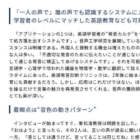
「一人の声で」誰の声でも認識するシステムに
学習者のレベルにマッチした英語教育なども可
「アプリケーションの1つは、英語学習者の“発音カルテ”を
て処方箋を出すシステムです」。音声工学研究を展開してい
スタンスは明確である。外国人と接触する機会は増えたもの
な人は多い。「不適切な発音のために伝えたいことが通じな
して通じる発音に矯正してあげるシステムです」。それを可
言語学・心理学で培われた議論を物理学・数学に翻訳して捉
ラダイムにあった。英語発音診断クリニックは、2年後に始ま
育にも貢献するだろう。しかし、応用はこれだけではない。ほ
を操るだけで言葉の魅力を再発見させてくれる、音声の魔術
とても奥が深い。
着眼点は“音色の動きパターン”
インタビューが始まってすぐ、峯松准教授は問題を出した。
『おはよう』と言ったら、その2人は、互いの声が過去に聞い
一方、「音としては違うけど、言ってることは同じだね」と感