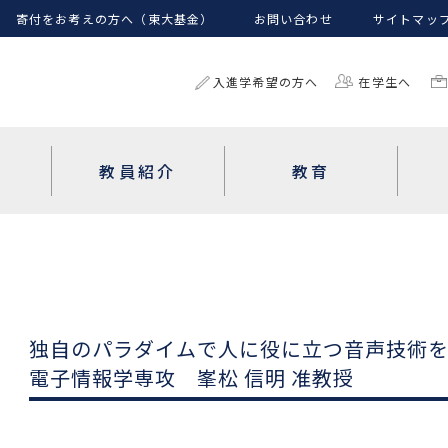
寄付をお考えの方へ（東大基金）
お問い合わせ
サイトマッ
入進学希望の方へ
在学生へ
教員紹介
教育
独自のパラダイムで人に役に立つ音声技術
電子情報学専攻 峯松 信明 准教授