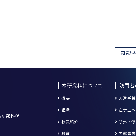
研究科
本研究科について
訪問者
概要
入進学希
組織
在学生へ
系研究科が
教員紹介
学外・修
教育
内部者向