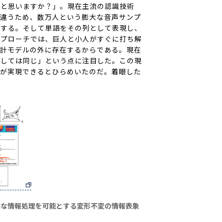
ると思いますか？」。現在主流の認識技術
て違うため、数万人という膨大な音声サンプ
築する。そして単語をその列として表現し、
アプローチでは、巨人と小人がすぐに打ち解
統計モデルの外に存在するからである。現在
としては同じ」という点に注目した。この現
識が実現できるとひらめいたのだ。着眼した
健な情報処理を可能とする変形不変の情報表象