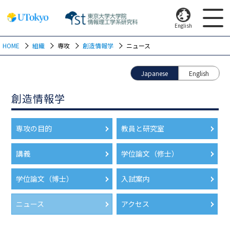
English
HOME
組織
専攻
創造情報学
ニュース
Japanese
English
創造情報学
専攻の目的
教員と研究室
講義
学位論文（修士）
学位論文（博士）
入試案内
ニュース
アクセス