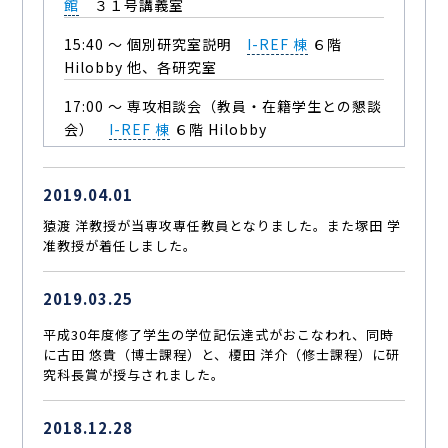
館
３１号講義室
15:40 ～ 個別研究室説明
I-REF 棟
６階
Hilobby 他、各研究室
17:00 ～ 専攻相談会（教員・在籍学生との懇談
会）
I-REF 棟
６階 Hilobby
2019.04.01
猿渡 洋教授が当専攻専任教員となりました。また塚田 学
准教授が着任しました。
2019.03.25
平成30年度修了学生の学位記伝達式がおこなわれ、同時
に古田 悠貴（博士課程）と、榎田 洋介（修士課程）に研
究科長賞が授与されました。
2018.12.28