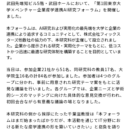
武田先端知ビル5階・武田ホールにおいて、「第1回東京大
学×ベンチャー企業産学連携AI研究フォーラム」を開催し
ました。
本フォーラムは、AI研究および実用化の最先端を大学と企業の
連携により追求するコミュニティとして、株式会社フィックス
ターズ他数社の協力の下、本研究科が主催して設立されまし
た。企業から提示される研究・実用化テーマをもとに、低コス
トかつ迅速に最適な研究体制を構築することを目的としていま
す。
当日は、参加企業21社から51名、同研究科の教員17名、大
学院生16名の計84名が参加しました。参加者は4つのグル
ープに分かれ、事前に用意された研究テーマ案をもとに活
発な議論を行いました。各グループでは、企業ニーズと学術
的シーズのマッチングに向けた具体的な意見交換が行われ、
初回会合ながら有意義な議論の場となりました。
本研究科の側から挨拶にたった千葉滋教授は「本フォーラ
ムはまだ始まったばかりだが、本活動を通じてIT分野にお
ける新たな産学連携の形を築いていきたい」と抱負を語り