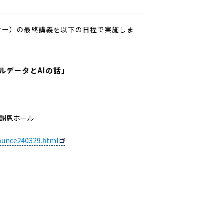
ンター）の最終講義を以下の日程で実施しま
ルデータとAIの話」
藤謝恩ホール
nounce240329.html