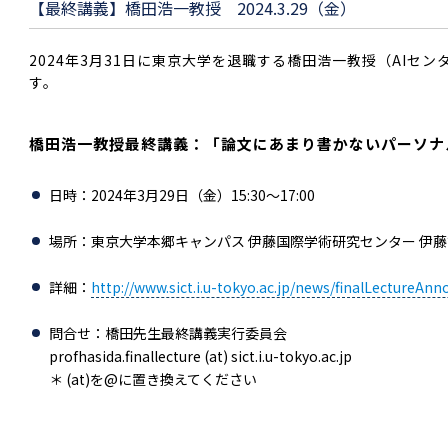
【最終講義】橋田浩一教授 2024.3.29（金）
2024年3月31日に東京大学を退職する橋田浩一教授（AIセ
す。
橋田浩一教授最終講義：「論文にあまり書かないパーソナ
日時：2024年3月29日（金）15:30～17:00
場所：東京大学本郷キャンパス 伊藤国際学術研究センター 伊
詳細：
http://www.sict.i.u-tokyo.ac.jp/news/finalLectureAn
問合せ：橋田先生最終講義実行委員会
profhasida.finallecture (at) sict.i.u-tokyo.ac.jp
＊ (at)を@に置き換えてください