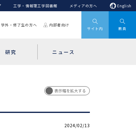
プ
工学・情報理工学図書館
メディアの方へ
English
学外・修了生の方へ
内部者向け
サイト内
教員
研究
ニュース
2024/02/13