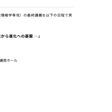
機械情報学専攻）の最終講義を以下の日程で実
生から進化への基盤 ―」
伊藤謝恩ホール