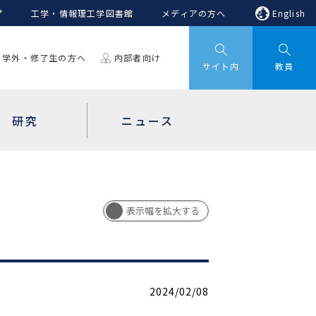
プ
工学・情報理工学図書館
メディアの方へ
English
学外・修了生の方へ
内部者向け
サイト内
教員
研究
ニュース
2024/02/08