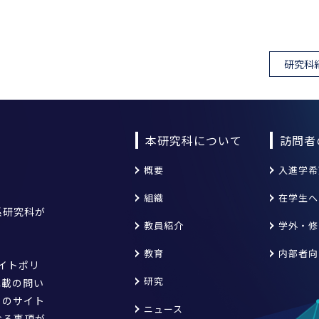
研究科
本研究科について
訪問者
概要
入進学希
組織
在学生へ
系研究科が
教員紹介
学外・修
教育
内部者向
サイトポリ
研究
記載の問い
このサイト
ニュース
なる事項が