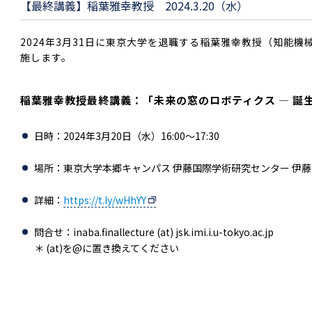
【最終講義】稲葉雅幸教授 2024.3.20（水）
2024年3月31日に東京大学を退職する稲葉雅幸教授（知能
施します。
稲葉雅幸教授最終講義：「未来の窓のロボティクス ― 誕
日時：2024年3月20日（水）16:00～17:30
場所：東京大学本郷キャンパス 伊藤国際学術研究センター 
詳細：
https://t.ly/wHhYY
問合せ：inaba.finallecture (at) jsk.imi.i.u-tokyo.ac.jp
＊ (at)を@に置き換えてください