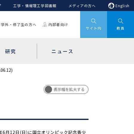
プ
工学・情報理工学図書館
メディアの方へ
English
学外・修了生の方へ
内部者向け
サイト内
教員
研究
ニュース
.12)
年6月12日(日)に国立オリンピック記念青少