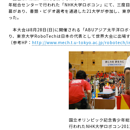
年総合センターで行われた「NHK大学ロボコン」にて、三度目
募があり、書類・ビデオ選考を通過した21大学が参加し、東京大
った。
本大会は8月28日(日)に開催される「ABUアジア太平洋ロ
り、東京大学RoboTechは日本の代表として世界大会に出場
（参考HP：
http://www.mech.t.u-tokyo.ac.jp/robotech/i
国立オリンピック記念青少年総
行われたNHK大学ロボコン201