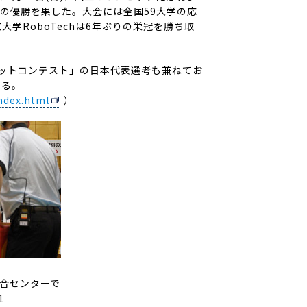
の優勝を果した。大会には全国59大学の応
学RoboTechは6年ぶりの栄冠を勝ち取
ボットコンテスト」の日本代表選考も兼ねてお
する。
ndex.html
）
合センターで
1